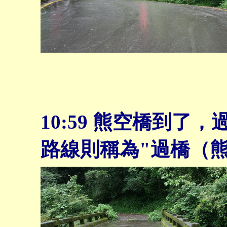
10:59 熊空橋到
路線則稱為"過橋（