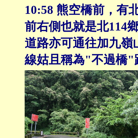
10:58 熊空橋前，
前右側也就是北114
道路亦可通往加九嶺
線姑且稱為"不過橋"