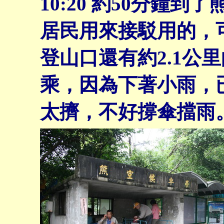
10:20
約50分鐘到了
居民用來接駁用的，
登山口還有約2.1公
乘，因為下著小雨，
太擠，不好撐傘擋雨