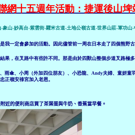
.26 旅聯網十五週年活動：捷運後山
山
-象山-妙高台-紫雲街-糶米古道-土地公嶺古道-世界山莊-軍功山
我一定會參加的活動。因此儘管前一周在日本走了四個熊野古
果，在叉路中有些許不同。那是由於四獸山整個步道叉路極多
、雨傘、小周（外加四位朋友）、小恐龍、Andy夫婦、童妍童羽夫婦、
忠正嶺安祿宮加入老恩。
先去附近的便利商店買了茶葉蛋與牛奶、香蕉當早餐。