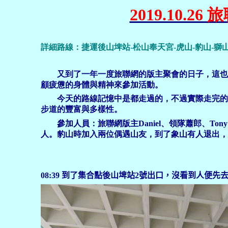
2019.10
詳細路線：捷運後山埤站-松山奉天宮-虎山-豹山
-獅
又到了一年一度旅聯網的版主聚會的日子，這也是
顧疲憊的身體與精神來參加活動。
今天的路線記憶中是都走過的，不過實際走完的結
步道的豐富與多樣性。
參加人員：旅聯網版主Daniel、領隊蕭郎、Tony
人。豹山時加入兩位偶遇山友，到了象山有人退出，
08:39 到了集合點後山埤站2號出口，沒看到人便