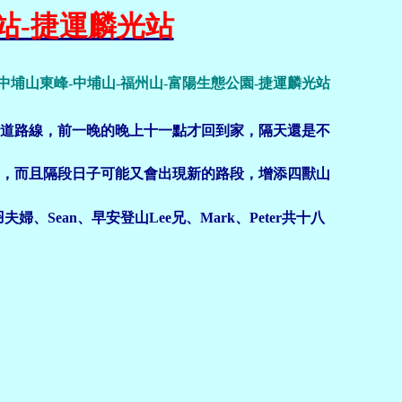
埤站-捷運麟光站
-中埔山東峰-中埔山-福州山-富陽生態公園-捷運麟光站
道路線，前一晚的晚上十一點才回到家，隔天還是不
，而且隔段日子可能又會出現新的路段，增添四獸山
Sean、早安登山Lee兄、Mark、Peter共十八