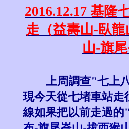
2016.12.17
走（益壽山-臥龍
山-旗
上周調查"七上八
現今天從七堵車站走
線如果把以前走過的
布-旗尾崙山-拔西猴