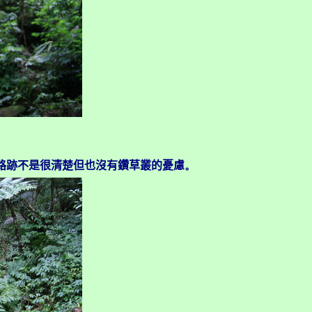
起來路跡不是很清楚但也沒有鑽草叢的憂慮
。