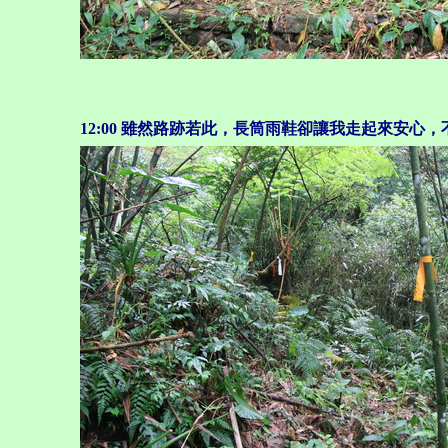
12:00
雖然路跡若此，長筒雨鞋卻讓我走起來安心，