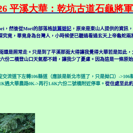
.08.26 平溪大華：乾坑古道石龜將
ri，然後從Mori的部落格
該篇遊記
，原來是東山人提供的資訊，
探究竟，畢竟身為台灣人，小時候便已聽過看過玄天上帝龜蛇兩
雨還是照常走。只是到了平溪那雨大得讓我覺得大華若是如此，
六份二橋登山口天氣都不錯，讓我少了憂慮。因為這是一條原始
碇交流道下左轉106縣道（應該是新北市道了，只是拗口）
->
10
K遇大華農路0K->再行1.6K六份二號橋附近停車。
從住處至此約3