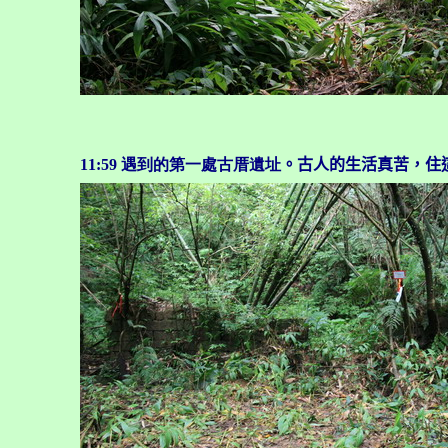
11:59
遇到的第一處古厝遺址
。古人的生活真苦，住