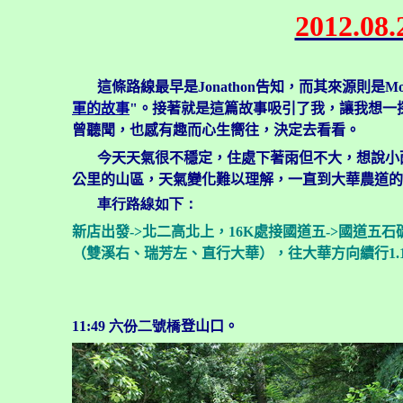
2012
這條路線最早是Jonathon告知，而其來源則是Mo
軍的故事
"。接著就是這篇故事吸引了我，讓我想一
曾聽聞，也感有趣而心生嚮往，決定去看看。
今天天氣很不穩定，住處下著雨但不大，想說小
公里的山區，天氣變化難以理解，一直到大華農道的
車行路線如下：
新店出發->北二高北上，16K處接國道五-
>
國道五石
（雙溪右、瑞芳左、直行大華），往大華方向續行1.1
11:49
六份二號橋
登山口。