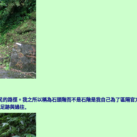
民的路徑。我之所以稱為石頭階而不是石階是我自己為了區隔官
足跡與過往
。