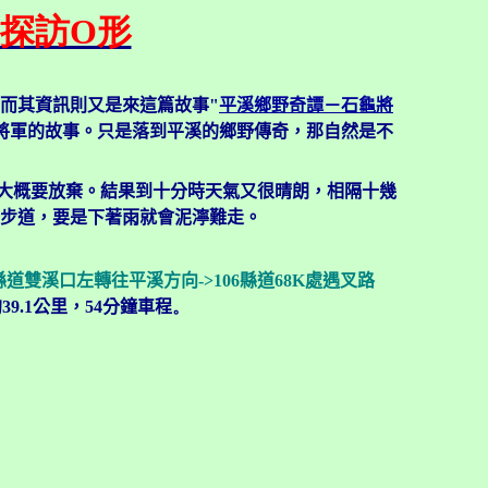
軍探訪O形
而其資訊則又是來這篇故事"
平溪鄉野奇譚－石龜將
將軍的故事。只是落到平溪的鄉野傳奇，那自然是不
大概要放棄。結果到十分時天氣又很晴朗，相隔十幾
步道，要是下著雨就會泥濘難走。
6縣道雙溪口左轉往平溪方向->106縣道68K處遇叉路
9.1公里，54分鐘車程
。