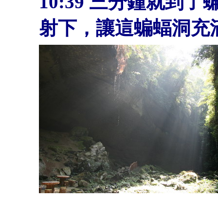
10:39
三分鐘就到了
射下，讓這蝙蝠洞充