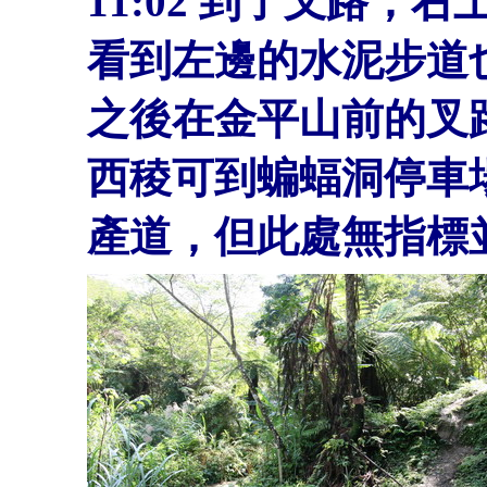
11:02
到了叉路，右
看到左邊的水泥步道
之後在金平山前的叉
西稜可到蝙蝠洞停車
產道，但此處無指標