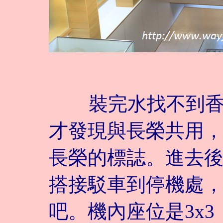
裝完水找不到香草
才發現與長榮共用
長榮的標誌。進去
搭接駁車到停機處
吧。機內座位是3x