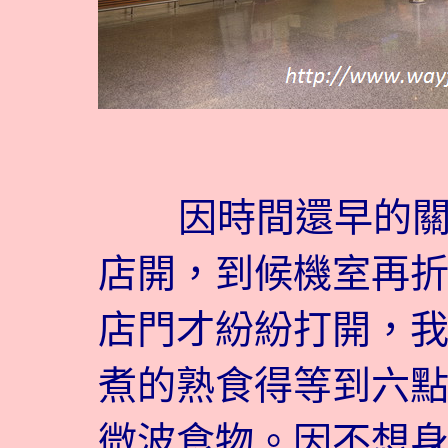
因時間還早的關
店開，到候機室再
店門才紛紛打開，
煮的熟食得等到六
微波食物。因不想